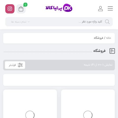
0
تمام دسته ها
خانه
/ فروشگاه
فروشگاه
فیلـتر
نمایش 1–20 از 161 نتیجه