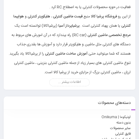
فعالیت در حوزه محصولات کنترلی یا به اصطلاح RC کرد .
از این رو
فروشگاه پرشیا کالا
منبع
قیمت ماشین کنترلی
،
هلیکوپتر کنترلی
و
هواپیما
کنترلی
یا همان پهباد کنترلی است .
پرشیاپرداز آسیا
(پرشیاکالا) توانسته است یک
مرجع تخصصی ماشین کنترلی
(RC car) راه بیندازد که در آن امورش های مربوط به
دستگاه های کنترلی مثل ماشین و هلیکوپتر قرار دارد و آموزش ها بقدری جذاب
هستند که شما میتوانید حتی
آموزش ساخت ماشین کنترلی
را از پرشیاکالا یاد بگیرید.
تنوع ماشین کنترلی های بسیار زیاد از جمله ماشین کنترلی بنزینی ، ماشین کنترلی
ارزان ، ماشین کنترلی بزرگ از مزایای خرید از پرشیا کالا است.
اطلاعات بیشتر ...
دسته‌های محصولات
اونیکوما | Onikuma
بدون دسته
سایر محصولات
قایق کنترلی