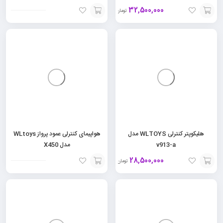
32,500,000
تومان
افزودن
افزودن
به
به
سبد
سبد
هلیکوپتر کنترلی WLTOYS مدل
هواپیمای کنترلی عمود پرواز WLtoys
v913-a
مدل X450
28,500,000
تومان
افزودن
افزودن
به
به
سبد
سبد