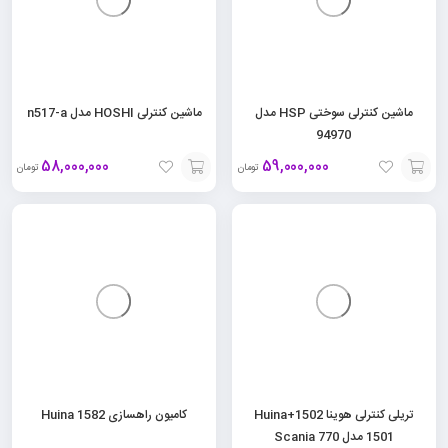
ماشین کنترلی سوختی HSP مدل
ماشین کنترلی HOSHI مدل n517-a
94970
58,000,000
59,000,000
تومان
تومان
افزودن
افزودن
به
به
سبد
سبد
تریلی کنترلی هوینا 1502+Huina
کامیون راهسازی Huina 1582
1501 مدل Scania 770