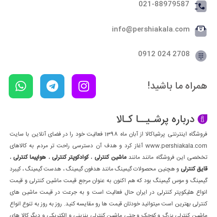
021-88979587
info@pershiakala.com
2708 024 0912
همراه ما باشید!
درباره پرشـیــا کـالا
فروشگاه اینترنتی پرشیاکالا از آبان ماه 1398 فعالیت خود را در فضای آنلاین با سایت
www.pershiakala.com آغاز کرد و هدف آن دسترسی راحت تر مردم به کالاهای
تخخصی این فروشگاه مانند مانند
ماشین کنترلی
،
کوادکوپتر کنترلی
،
هواپیما کنترلی
،
قایق کنترلی
و هچنین محصولات گیمینگ مانند هدفون گیمینگ ، هدست گیمینگ ، کیبرد
گیمینگ و موس گیمینگ بود که هم اکنون به عنوان مرجع قیمت ماشین کنترلی و قیمت
انواع هلیکوپتر کنترلی در ایران حال فعالیت است و به جرعت در قیمت ماشین های
کنترلی بهترین است میتوانید خودتان قیمت ها رو مقایسه کنید. روز به روز به تنوع انواع
ماشین کنترلی بزرگ و کوچک و حتی ماشین کنترلی بنزینی و الکتریکی و دیگر کالا های