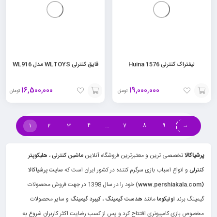
لیفتراک کنترلی Huina 1576
قایق کنترلی WLTOYS مدل WL916
16,500,000
19,000,000
تومان
تومان
افزودن
افزودن
به
به
1
2
3
4
…
7
8
9
→
سبد
سبد
پرشیاکالا
تخصصی ترین و معتبرترین فروشگاه آنلاین
ماشین کنترلی
،
هلیکوپتر
کنترلی
و انواع اسباب بازی سرگرم کننده در کشور ایران است که
سایت پرشیاکالا
(www.pershiakala.com
) خود را در سال 1398 در جهت فروش محصولات
گیمینگ برند
اونیکوما
مانند
هدست گیمینگ
،
کیبرد گیمینگ
و سایر محصولات
مخصوص بازی کامپیوتری افتتاح کرد و پس از کسب رضایت اکثر کاربران شروع به