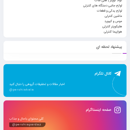
کواد کوپتر | هلی شات
لوازم جانبی دستگاه های کنترلی
لوازم یدکی و قطعات
ماشین کنترلی
موس و کیبورد
هلیکوپتر کنترلی
هواپیما کنترلی
پیشنهاد لحظه ای
کانال تلگرام
اخبار مقالات و تخفیفات گروهی را دنبال کنید
@pershiakala
صفحه اینستاگرام
کلی محتوای باحال و جذاب
@pershiapardaz