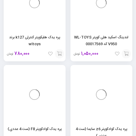
لندینگ اسکید هلی کوپتر WL-TOYS
پره یدک هلیکوپتر کنترلی k127 برند
V950 کد 00017569
wltoys
780,000
1,050,000
تومان
تومان
افزودن
افزودن
به
به
سبد
سبد
پره یدک کوادکوپتر z6 سایما (ست 4
پره یدک کوادکوپتر F8 (ست 4 عددی)
عددی)