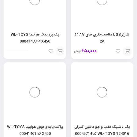
شارژر USB مناسب باتری های 11.1V
پک پره یدک هواپیما WL-TOYS
2A
X450 کد00041483
650,000
تومان
افزودن
افزودن
به
به
سبد
سبد
پک لاستیک عقب و جلو ماشین کنترلی
براکت پایه و موتور هواپیما WL-TOYS
124016 WL-TOYS کد 00045714
X450 کد 00041461