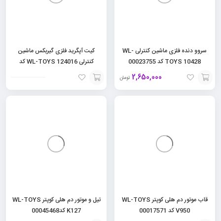
سروو دنده فلزی ماشین کنترلی WL-
کیت آپگرید فلزی گیربکس ماشین
TOYS 10428 کد 00023755
کنترلی WL-TOYS 124016 کد
00045774
2,650,000
تومان
افزودن
افزودن
به
به
سبد
سبد
قاب موتور دم هلی کوپتر WL-TOYS
تیل و موتور دم هلی کوپتر WL-TOYS
V950 کد 00017571
K127 کد00045468