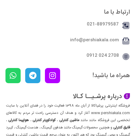
ارتباط با ما
021-88979587
info@pershiakala.com
2708 024 0912
همراه ما باشید!
درباره پرشـیــا کـالا
فروشگاه اینترنتی پرشیاکالا از آبان ماه 1398 فعالیت خود را در فضای آنلاین با سایت
www.pershiakala.com آغاز کرد و هدف آن دسترسی راحت تر مردم به کالاهای
تخخصی این فروشگاه مانند مانند
ماشین کنترلی
،
کوادکوپتر کنترلی
،
هواپیما کنترلی
،
قایق کنترلی
و هچنین محصولات گیمینگ مانند هدفون گیمینگ ، هدست گیمینگ ، کیبرد
گیمینگ و موس گیمینگ بود که هم اکنون به عنوان مرجع قیمت ماشین کنترلی و قیمت