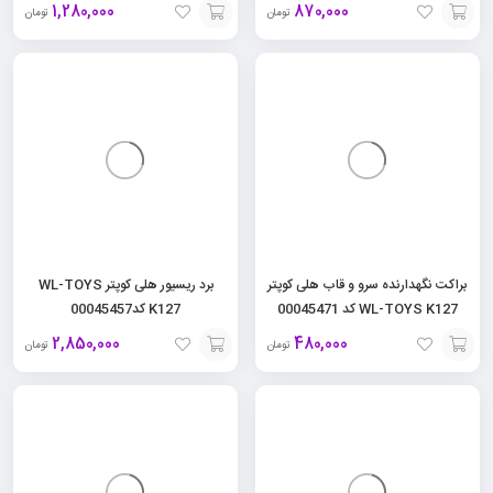
1,280,000
870,000
تومان
تومان
افزودن
افزودن
به
به
سبد
سبد
براکت نگهدارنده سرو و قاب هلی کوپتر
برد ریسیور هلی کوپتر WL-TOYS
WL-TOYS K127 کد 00045471
K127 کد00045457
2,850,000
480,000
تومان
تومان
افزودن
افزودن
به
به
سبد
سبد