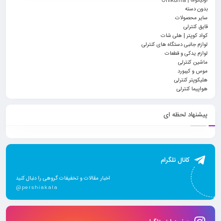
اونیکوما | Onikuma
بدون دسته
سایر محصولات
قایق کنترلی
کواد کوپتر | هلی شات
لوازم جانبی دستگاه های کنترلی
لوازم یدکی و قطعات
ماشین کنترلی
موس و کیبورد
هلیکوپتر کنترلی
هواپیما کنترلی
پیشنهاد لحظه ای
کانال تلگرام
اخبار مقالات و تخفیفات گروهی را دنبال کنید
@pershiakala