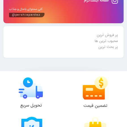
صفحه اینستاگرام
کلی محتوای باحال و جذاب
@pershiapardaz
پر فروش ترین
محبوب ترین ها
پر بحث ترین
تحویل سریع
تضمین قیمت