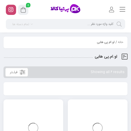
0
تمام دسته ها
خانه
/ او.ام.پی هابی
او.ام.پی هابی
فیلـتر
Showing all 6 results