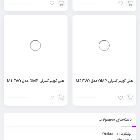
افزودن
افزودن
به
به
سبد
سبد
هلی کوپتر کنترلی OMP مدل M2 EVO
هلی کوپتر کنترلی OMP مدل M1 EVO
افزودن
افزودن
به
به
دسته‌های محصولات
سبد
سبد
اونیکوما | Onikuma
بدون دسته