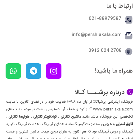
ارتباط با ما
021-88979587
info@pershiakala.com
2708 024 0912
همراه ما باشید!
درباره پرشـیــا کـالا
فروشگاه اینترنتی پرشیاکالا از آبان ماه 1398 فعالیت خود را در فضای آنلاین با سایت
www.pershiakala.com آغاز کرد و هدف آن دسترسی راحت تر مردم به کالاهای
تخخصی این فروشگاه مانند مانند
ماشین کنترلی
،
کوادکوپتر کنترلی
،
هواپیما کنترلی
،
قایق کنترلی
و هچنین محصولات گیمینگ مانند هدفون گیمینگ ، هدست گیمینگ ، کیبرد
گیمینگ و موس گیمینگ بود که هم اکنون به عنوان مرجع قیمت ماشین کنترلی و قیمت
انواع هلیکوپتر کنترلی در ایران حال فعالیت است و به جرعت در قیمت ماشین های