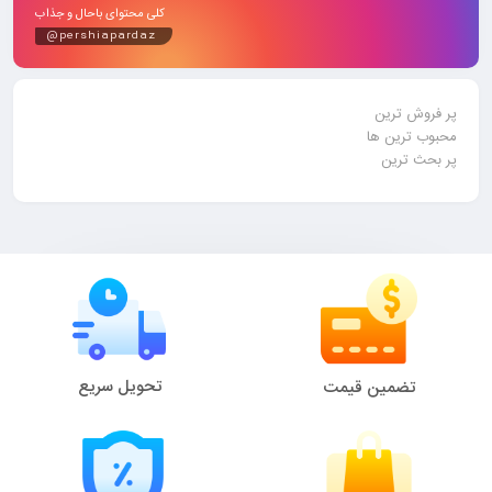
کلی محتوای باحال و جذاب
@pershiapardaz
پر فروش ترین
محبوب ترین ها
پر بحث ترین
تحویل سریع
تضمین قیمت