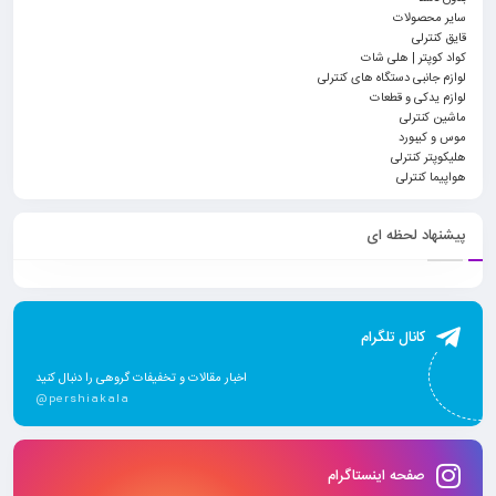
سایر محصولات
قایق کنترلی
کواد کوپتر | هلی شات
لوازم جانبی دستگاه های کنترلی
لوازم یدکی و قطعات
ماشین کنترلی
موس و کیبورد
هلیکوپتر کنترلی
هواپیما کنترلی
پیشنهاد لحظه ای
کانال تلگرام
اخبار مقالات و تخفیفات گروهی را دنبال کنید
@pershiakala
صفحه اینستاگرام