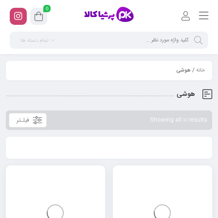
0
تمام دسته ها
خانه
/ هوشی
هوشی
فیلـتر
Showing all 11 results