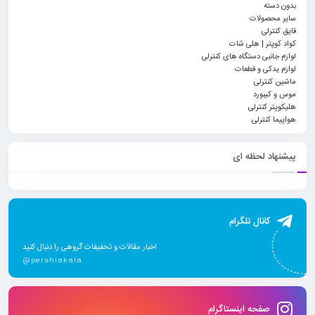
بدون دسته
سایر محصولات
قایق کنترلی
کواد کوپتر | هلی شات
لوازم جانبی دستگاه های کنترلی
لوازم یدکی و قطعات
ماشین کنترلی
موس و کیبورد
هلیکوپتر کنترلی
هواپیما کنترلی
پیشنهاد لحظه ای
کانال تلگرام
اخبار مقالات و تخفیفات گروهی را دنبال کنید
@pershiakala
صفحه اینستاگرام