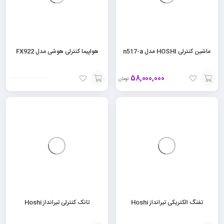
ماشین کنترلی HOSHI مدل n517-a
هواپیما کنترلی هوشی مدل FX922
58,000,000
تومان
افزودن
افزودن
به
به
سبد
سبد
تفنگ الکتریکی تیرانداز Hoshi
تانک کنترلی تیرانداز Hoshi