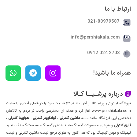
ارتباط با ما
021-88979587
info@pershiakala.com
2708 024 0912
همراه ما باشید!
درباره پرشـیــا کـالا
فروشگاه اینترنتی پرشیاکالا از آبان ماه 1398 فعالیت خود را در فضای آنلاین با سایت
www.pershiakala.com آغاز کرد و هدف آن دسترسی راحت تر مردم به کالاهای
تخخصی این فروشگاه مانند مانند
ماشین کنترلی
،
کوادکوپتر کنترلی
،
هواپیما کنترلی
،
قایق کنترلی
و هچنین محصولات گیمینگ مانند هدفون گیمینگ ، هدست گیمینگ ، کیبرد
گیمینگ و موس گیمینگ بود که هم اکنون به عنوان مرجع قیمت ماشین کنترلی و قیمت