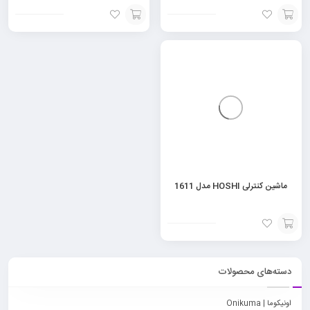
افزودن
افزودن
به
به
سبد
سبد
ماشین کنترلی HOSHI مدل 1611
افزودن
به
دسته‌های محصولات
سبد
اونیکوما | Onikuma