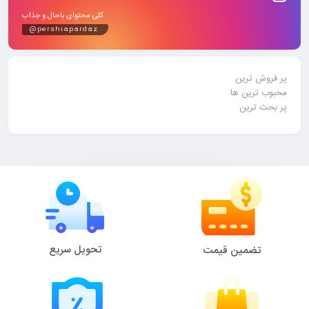
کلی محتوای باحال و جذاب
@pershiapardaz
پر فروش ترین
محبوب ترین ها
پر بحث ترین
تحویل سریع
تضمین قیمت