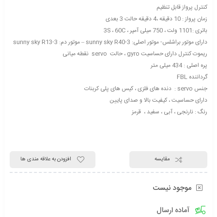
کنترل پرواز قابل تنظیم
زمان پرواز : 10 دقیقه ،4 دقیقه حالت 3 بعدی
باتری :1101 ولت ، 750 میلی آمپر ، 3S ، 60C
دارای موتور براشلس- موتور اصلی: sunny sky R40-3 – موتور دم: sunny sky R13-3
ریموت کنترل دارای حساسیت gyro ، حالت servo نقطه میانی
پره اصلی : 434 میلی متر
گرداننده FBL
جنس servo : دنده های فلزی ، کیس های پلی کربنات
دارای حساسیت ، کیفیت بالا و صدای پایین
رنگ : نارنجی ، آبی ، سفید ، قرمز
مقایسه
افزودن به علاقه مندی ها
موجود نیست
آماده ارسال