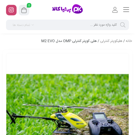
0
تمام دسته ها
خانه
/
هلیکوپتر کنترلی
/ هلی کوپتر کنترلی OMP مدل M2 EVO