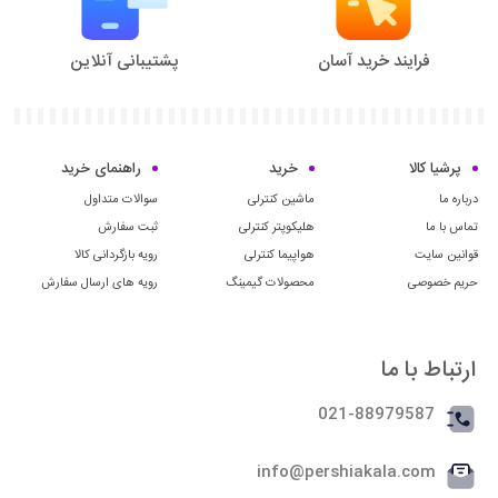
فرایند خرید آسان
پشتیبانی آنلاین
پرشیا کالا
خرید
راهنمای خرید
درباره ما
ماشین کنترلی
سوالات متداول
تماس با ما
هلیکوپتر کنترلی
ثبت سفارش
قوانین سایت
هواپیما کنترلی
رویه بازگردانی کالا
حریم خصوصی
محصولات گیمینگ
رویه های ارسال سفارش
ارتباط با ما
021-88979587
info@pershiakala.com