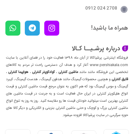
2708 024 0912
همراه ما باشید!
درباره پرشـیــا کـالا
فروشگاه اینترنتی پرشیاکالا از آبان ماه 1398 فعالیت خود را در فضای آنلاین با سایت
www.pershiakala.com آغاز کرد و هدف آن دسترسی راحت تر مردم به کالاهای
تخخصی این فروشگاه مانند مانند
ماشین کنترلی
،
کوادکوپتر کنترلی
،
هواپیما کنترلی
،
قایق کنترلی
و هچنین محصولات گیمینگ مانند هدفون گیمینگ ، هدست گیمینگ ، کیبرد
گیمینگ و موس گیمینگ بود که هم اکنون به عنوان مرجع قیمت ماشین کنترلی و قیمت
انواع هلیکوپتر کنترلی در ایران حال فعالیت است و به جرعت در قیمت ماشین های
کنترلی بهترین است میتوانید خودتان قیمت ها رو مقایسه کنید. روز به روز به تنوع انواع
ماشین کنترلی بزرگ و کوچک و حتی ماشین کنترلی بنزینی و الکتریکی و دیگر کالا های
حوزه سرگرمی در سایت پرشیاکالا افزوده میشود.