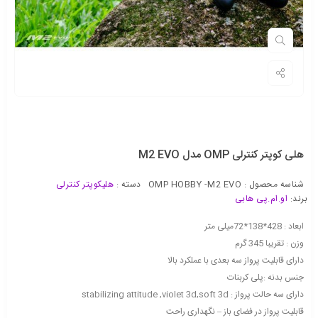
هلی کوپتر کنترلی OMP مدل M2 EVO
شناسه محصول :
OMP HOBBY -M2 EVO
دسته :
هلیکوپتر کنترلی
برند:
او.ام.پی هابی
ابعاد : 428*138*72میلی متر
وزن : تقریبا 345 گرم
دارای قابلیت پرواز سه بعدی با عملکرد بالا
جنس بدنه :پلی کربنات
دارای سه حالت پرواز : stabilizing attitude ,violet 3d,soft 3d
قابلیت پرواز در فضای باز – نگهداری راحت