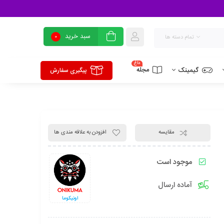
سبد خرید
0
تمام دسته ها
داغ
مجله
گیمینک
پیگیری سفارش
مقایسه
افزودن به علاقه مندی ها
موجود است
آماده ارسال
اونیکوما