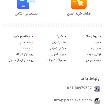
فرایند خرید آسان
پشتیبانی آنلاین
پرشیا کالا
خرید
راهنمای خرید
درباره ما
ماشین کنترلی
سوالات متداول
تماس با ما
هلیکوپتر کنترلی
ثبت سفارش
قوانین سایت
هواپیما کنترلی
رویه بازگردانی کالا
حریم خصوصی
محصولات گیمینگ
رویه های ارسال سفارش
ارتباط با ما
021-88979587
info@pershiakala.com