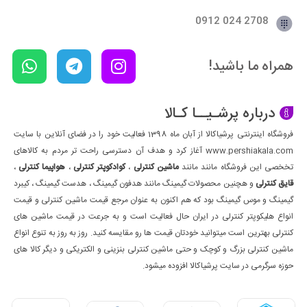
2708 024 0912
همراه ما باشید!
درباره پرشـیــا کـالا
فروشگاه اینترنتی پرشیاکالا از آبان ماه 1398 فعالیت خود را در فضای آنلاین با سایت
www.pershiakala.com آغاز کرد و هدف آن دسترسی راحت تر مردم به کالاهای
تخخصی این فروشگاه مانند مانند
ماشین کنترلی
،
کوادکوپتر کنترلی
،
هواپیما کنترلی
،
قایق کنترلی
و هچنین محصولات گیمینگ مانند هدفون گیمینگ ، هدست گیمینگ ، کیبرد
گیمینگ و موس گیمینگ بود که هم اکنون به عنوان مرجع قیمت ماشین کنترلی و قیمت
انواع هلیکوپتر کنترلی در ایران حال فعالیت است و به جرعت در قیمت ماشین های
کنترلی بهترین است میتوانید خودتان قیمت ها رو مقایسه کنید. روز به روز به تنوع انواع
ماشین کنترلی بزرگ و کوچک و حتی ماشین کنترلی بنزینی و الکتریکی و دیگر کالا های
حوزه سرگرمی در سایت پرشیاکالا افزوده میشود.