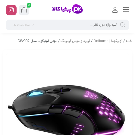
0
تمام دسته ها
خانه
/
اونیکوما | Onikuma
/
کیبرد و موس گیمینگ
/ موس اونیکوما مدل CW902