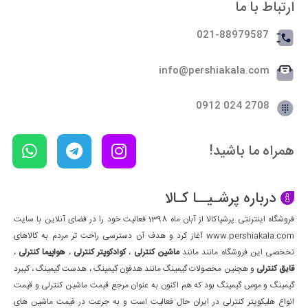
ارتباط با ما
021-88979587
info@pershiakala.com
2708 024 0912
همراه ما باشید!
درباره پرشـیــا کـالا
فروشگاه اینترنتی پرشیاکالا از آبان ماه 1398 فعالیت خود را در فضای آنلاین با سایت
www.pershiakala.com آغاز کرد و هدف آن دسترسی راحت تر مردم به کالاهای
تخخصی این فروشگاه مانند مانند
ماشین کنترلی
،
کوادکوپتر کنترلی
،
هواپیما کنترلی
،
قایق کنترلی
و هچنین محصولات گیمینگ مانند هدفون گیمینگ ، هدست گیمینگ ، کیبرد
گیمینگ و موس گیمینگ بود که هم اکنون به عنوان مرجع قیمت ماشین کنترلی و قیمت
انواع هلیکوپتر کنترلی در ایران حال فعالیت است و به جرعت در قیمت ماشین های