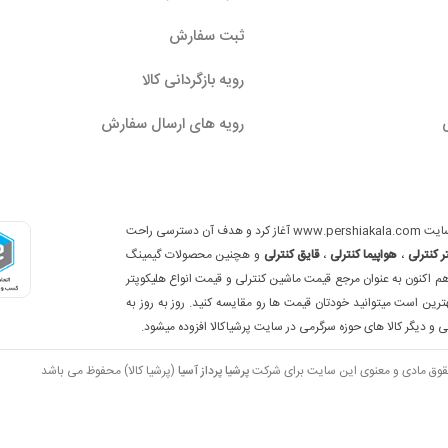
ثبت سفارش
رویه بازگردانی کالا
رویه های ارسال سفارش
فروشگاه اینترنتی پرشیاکالا از آبان ماه 1398 فعالیت خود را در فضای آنلاین با سایت www.pershiakala.com آغاز کرد و هدف آن دسترسی راحت
ر کنترلی
،
هواپیما کنترلی
،
قایق کنترلی
و هچنین محصولات گیمینگ
 اکنون به عنوان مرجع قیمت ماشین کنترلی و قیمت انواع هلیکوپتر
ین است میتوانید خودتان قیمت ها رو مقایسه کنید. روز به روز به
 و دیگر کالا های حوزه سرگرمی در سایت پرشیاکالا افزوده میشود.
قوق مادی و معنوی این سایت برای شرکت
پرشیا پرداز آسیا
(پرشیا کالا) محفوظ می باشد