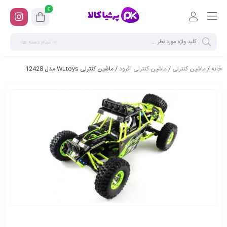
0
تمام دسته ها
خانه
/
ماشین کنترلی
/
ماشین کنترلی آفرود
/ ماشین کنترلی WLtoys مدل 12428