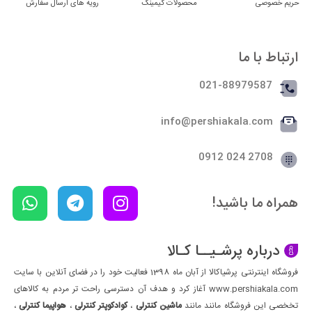
حریم خصوصی
محصولات گیمینگ
رویه های ارسال سفارش
ارتباط با ما
021-88979587
info@pershiakala.com
2708 024 0912
همراه ما باشید!
درباره پرشـیــا کـالا
فروشگاه اینترنتی پرشیاکالا از آبان ماه 1398 فعالیت خود را در فضای آنلاین با سایت
www.pershiakala.com آغاز کرد و هدف آن دسترسی راحت تر مردم به کالاهای
تخخصی این فروشگاه مانند مانند
ماشین کنترلی
،
کوادکوپتر کنترلی
،
هواپیما کنترلی
،