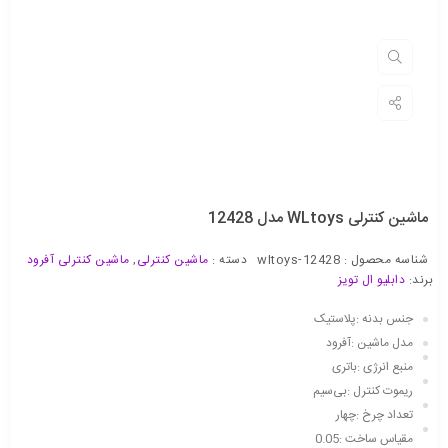
ماشین کنترلی WLtoys مدل 12428
شناسه محصول :
wltoys-12428
دسته :
ماشین کنترلی
,
ماشین کنترلی آفرود
برند:
دابلیو ال تویز
جنس بدنه :پلاستیک
مدل ماشین :آفرود
منبع انرژی :باتری
ریموت کنترل :بی‌سیم
تعداد چرخ :چهار
مقیاس ساخت :0.05