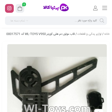
0
تمام دسته ها
خانه
/
لوازم یدکی و قطعات
/ قاب موتور دم هلی کوپتر WL-TOYS V950 کد 00017571