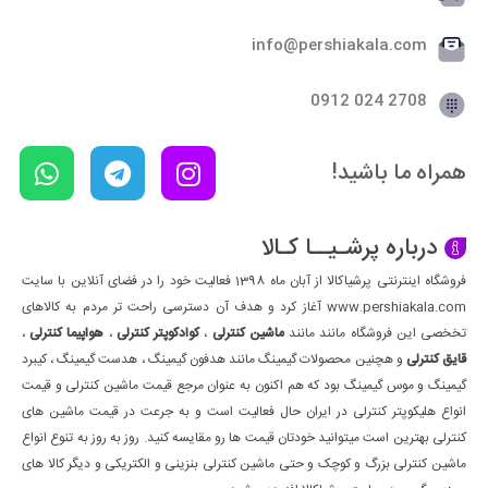
info@pershiakala.com
2708 024 0912
همراه ما باشید!
درباره پرشـیــا کـالا
فروشگاه اینترنتی پرشیاکالا از آبان ماه 1398 فعالیت خود را در فضای آنلاین با سایت
www.pershiakala.com آغاز کرد و هدف آن دسترسی راحت تر مردم به کالاهای
تخخصی این فروشگاه مانند مانند
ماشین کنترلی
،
کوادکوپتر کنترلی
،
هواپیما کنترلی
،
قایق کنترلی
و هچنین محصولات گیمینگ مانند هدفون گیمینگ ، هدست گیمینگ ، کیبرد
گیمینگ و موس گیمینگ بود که هم اکنون به عنوان مرجع قیمت ماشین کنترلی و قیمت
انواع هلیکوپتر کنترلی در ایران حال فعالیت است و به جرعت در قیمت ماشین های
کنترلی بهترین است میتوانید خودتان قیمت ها رو مقایسه کنید. روز به روز به تنوع انواع
ماشین کنترلی بزرگ و کوچک و حتی ماشین کنترلی بنزینی و الکتریکی و دیگر کالا های