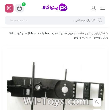
0
تمام دسته ها
خانه
/
لوازم یدکی و قطعات
/ فریم اصلی بدنه (Main body frame) هلی کوپتر WL-
TOYS V950 کد 00017561