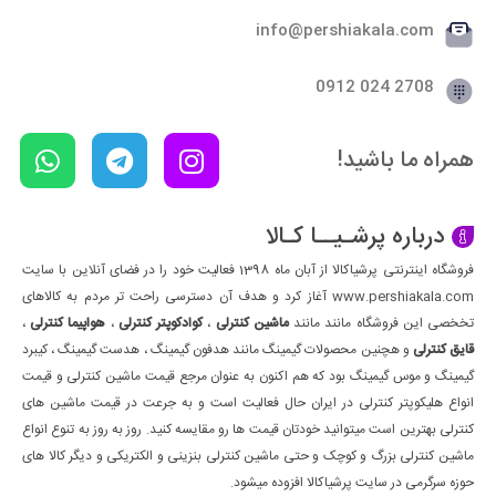
info@pershiakala.com
2708 024 0912
همراه ما باشید!
درباره پرشـیــا کـالا
فروشگاه اینترنتی پرشیاکالا از آبان ماه 1398 فعالیت خود را در فضای آنلاین با سایت
www.pershiakala.com آغاز کرد و هدف آن دسترسی راحت تر مردم به کالاهای
تخخصی این فروشگاه مانند مانند
ماشین کنترلی
،
کوادکوپتر کنترلی
،
هواپیما کنترلی
،
قایق کنترلی
و هچنین محصولات گیمینگ مانند هدفون گیمینگ ، هدست گیمینگ ، کیبرد
گیمینگ و موس گیمینگ بود که هم اکنون به عنوان مرجع قیمت ماشین کنترلی و قیمت
انواع هلیکوپتر کنترلی در ایران حال فعالیت است و به جرعت در قیمت ماشین های
کنترلی بهترین است میتوانید خودتان قیمت ها رو مقایسه کنید. روز به روز به تنوع انواع
ماشین کنترلی بزرگ و کوچک و حتی ماشین کنترلی بنزینی و الکتریکی و دیگر کالا های
حوزه سرگرمی در سایت پرشیاکالا افزوده میشود.