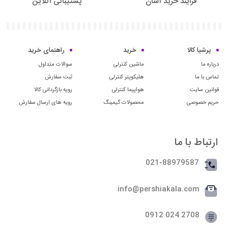
فرایند خرید آسان
پشتیبانی آنلاین
پرشیا کالا
خرید
راهنمای خرید
درباره ما
ماشین کنترلی
سوالات متداول
تماس با ما
هلیکوپتر کنترلی
ثبت سفارش
قوانین سایت
هواپیما کنترلی
رویه بازگردانی کالا
حریم خصوصی
محصولات گیمینگ
رویه های ارسال سفارش
ارتباط با ما
021-88979587
info@pershiakala.com
2708 024 0912