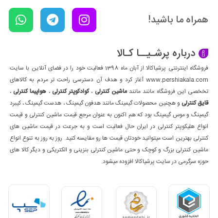
همراه ما باشید!
درباره پرشـیــا کـالا
فروشگاه اینترنتی پرشیاکالا از آبان ماه 1398 فعالیت خود را در فضای آنلاین با سایت
www.pershiakala.com آغاز کرد و هدف آن دسترسی راحت تر مردم به کالاهای
تخخصی این فروشگاه مانند مانند
ماشین کنترلی
،
کوادکوپتر کنترلی
،
هواپیما کنترلی
،
قایق کنترلی
و هچنین محصولات گیمینگ مانند هدفون گیمینگ ، هدست گیمینگ ، کیبرد
گیمینگ و موس گیمینگ بود که هم اکنون به عنوان مرجع قیمت ماشین کنترلی و قیمت
انواع هلیکوپتر کنترلی در ایران حال فعالیت است و به جرعت در قیمت ماشین های
کنترلی بهترین است میتوانید خودتان قیمت ها رو مقایسه کنید. روز به روز به تنوع انواع
ماشین کنترلی بزرگ و کوچک و حتی ماشین کنترلی بنزینی و الکتریکی و دیگر کالا های
حوزه سرگرمی در سایت پرشیاکالا افزوده میشود.