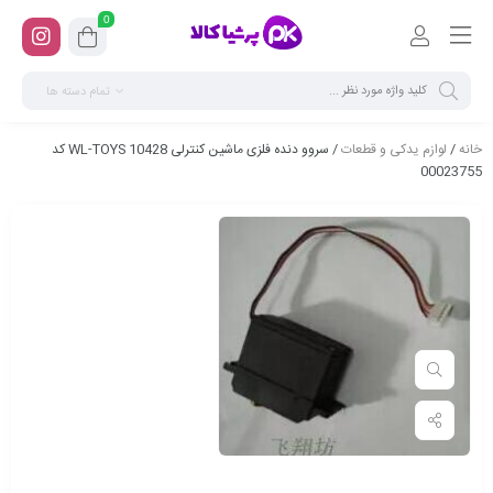
0
تمام دسته ها
خانه
/
لوازم یدکی و قطعات
/ سروو دنده فلزی ماشین کنترلی WL-TOYS 10428 کد
00023755