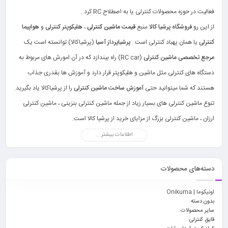
فعالیت در حوزه محصولات کنترلی یا به اصطلاح RC کرد .
از این رو
فروشگاه پرشیا کالا
منبع
قیمت ماشین کنترلی
،
هلیکوپتر کنترلی
و
هواپیما
کنترلی
یا همان پهباد کنترلی است .
پرشیاپرداز آسیا
(پرشیاکالا) توانسته است یک
مرجع تخصصی ماشین کنترلی
(RC car) راه بیندازد که در آن امورش های مربوط به
دستگاه های کنترلی مثل ماشین و هلیکوپتر قرار دارد و آموزش ها بقدری جذاب
هستند که شما میتوانید حتی
آموزش ساخت ماشین کنترلی
را از پرشیاکالا یاد بگیرید.
تنوع ماشین کنترلی های بسیار زیاد از جمله ماشین کنترلی بنزینی ، ماشین کنترلی
ارزان ، ماشین کنترلی بزرگ از مزایای خرید از پرشیا کالا است.
اطلاعات بیشتر ...
دسته‌های محصولات
اونیکوما | Onikuma
بدون دسته
سایر محصولات
قایق کنترلی