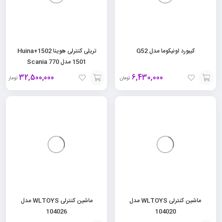
کیبورد اونیکوما مدل G52
تریلی کنترلی هوینا 1502+Huina
1501 مدل Scania 770
32,500,000
6,430,000
تومان
تومان
افزودن
افزودن
به
به
سبد
سبد
ماشین کنترلی WLTOYS مدل
ماشین کنترلی WLTOYS مدل
104026
104020