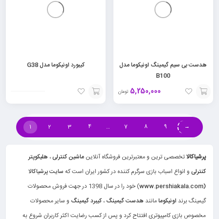
هدست بی سیم گیمینگ اونیکوما مدل
کیبورد اونیکوما مدل G38
B100
5,250,000
تومان
افزودن
افزودن
به
به
1
2
3
4
…
7
8
9
→
سبد
سبد
پرشیاکالا
تخصصی ترین و معتبرترین فروشگاه آنلاین
ماشین کنترلی
،
هلیکوپتر
کنترلی
و انواع اسباب بازی سرگرم کننده در کشور ایران است که
سایت پرشیاکالا
(www.pershiakala.com
) خود را در سال 1398 در جهت فروش محصولات
گیمینگ برند
اونیکوما
مانند
هدست گیمینگ
،
کیبرد گیمینگ
و سایر محصولات
مخصوص بازی کامپیوتری افتتاح کرد و پس از کسب رضایت اکثر کاربران شروع به