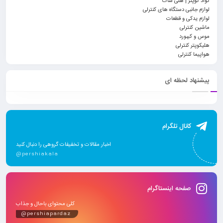
کواد کوپتر | هلی شات
لوازم جانبی دستگاه های کنترلی
لوازم یدکی و قطعات
ماشین کنترلی
موس و کیبورد
هلیکوپتر کنترلی
هواپیما کنترلی
پیشنهاد لحظه ای
کانال تلگرام
اخبار مقالات و تخفیفات گروهی را دنبال کنید
@pershiakala
صفحه اینستاگرام
کلی محتوای باحال و جذاب
@pershiapardaz