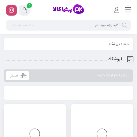
0
تمام دسته ها
خانه
/ فروشگاه
فروشگاه
فیلـتر
نمایش 1–20 از 161 نتیجه