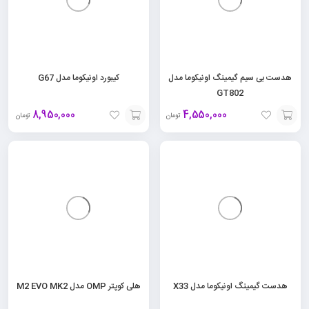
هدست بی سیم گیمینگ اونیکوما مدل
کیبورد اونیکوما مدل G67
GT802
8,950,000
4,550,000
تومان
تومان
افزودن
افزودن
به
به
سبد
سبد
هدست گیمینگ اونیکوما مدل X33
هلی کوپتر OMP مدل M2 EVO MK2