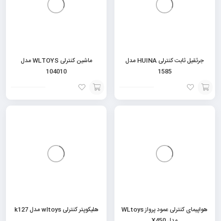
جرثقیل ثابت کنترلی HUINA مدل
ماشین کنترلی WLTOYS مدل
104010
1585
افزودن
افزودن
به
به
سبد
سبد
هواپیمای کنترلی عمود پرواز WLtoys
هلیکوپتر کنترلی wltoys مدل k127
مدل X450