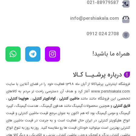
021-88979587
info@pershiakala.com
2708 024 0912
همراه ما باشید!
درباره پرشـیــا کـالا
فروشگاه اینترنتی پرشیاکالا از آبان ماه 1398 فعالیت خود را در فضای آنلاین با سایت
www.pershiakala.com آغاز کرد و هدف آن دسترسی راحت تر مردم به کالاهای
تخخصی این فروشگاه مانند مانند
ماشین کنترلی
،
کوادکوپتر کنترلی
،
هواپیما کنترلی
،
قایق کنترلی
و هچنین محصولات گیمینگ مانند هدفون گیمینگ ، هدست گیمینگ ، کیبرد
گیمینگ و موس گیمینگ بود که هم اکنون به عنوان مرجع قیمت ماشین کنترلی و قیمت
انواع هلیکوپتر کنترلی در ایران حال فعالیت است و به جرعت در قیمت ماشین های
کنترلی بهترین است میتوانید خودتان قیمت ها رو مقایسه کنید. روز به روز به تنوع انواع
ماشین کنترلی بزرگ و کوچک و حتی ماشین کنترلی بنزینی و الکتریکی و دیگر کالا های