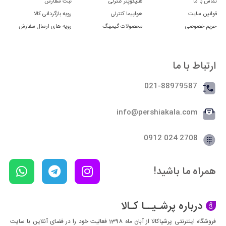
تماس با ما
هلیکوپتر کنترلی
بازی و سرگرمی با مفاهیم راه‌سازی آشنا شوند.
ثبت سفارش
قوانین سایت
هواپیما کنترلی
رویه بازگردانی کالا
حریم خصوصی
محصولات گیمینگ
رویه های ارسال سفارش
ارتباط با ما
021-88979587
info@pershiakala.com
2708 024 0912
همراه ما باشید!
درباره پرشـیــا کـالا
فروشگاه اینترنتی پرشیاکالا از آبان ماه 1398 فعالیت خود را در فضای آنلاین با سایت