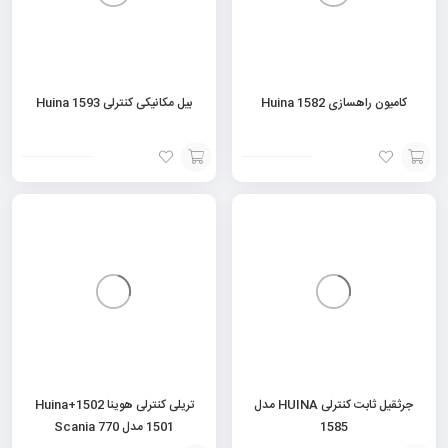
کامیون راهسازی Huina 1582
بیل مکانیکی کنترلی Huina 1593
افزودن
افزودن
به
به
سبد
سبد
جرثقیل ثابت کنترلی HUINA مدل
تریلی کنترلی هوینا 1502+Huina
1585
1501 مدل Scania 770