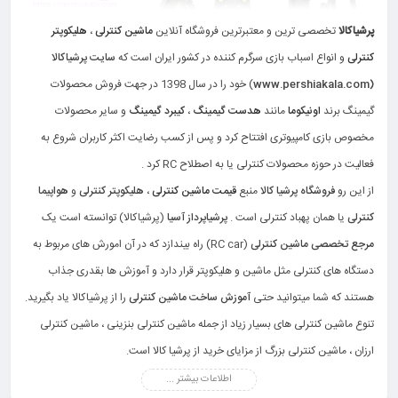
پرشیاکالا
تخصصی ترین و معتبرترین فروشگاه آنلاین
ماشین کنترلی
،
هلیکوپتر
کنترلی
و انواع اسباب بازی سرگرم کننده در کشور ایران است که
سایت پرشیاکالا
(www.pershiakala.com
) خود را در سال 1398 در جهت فروش محصولات
گیمینگ برند
اونیکوما
مانند
هدست گیمینگ
،
کیبرد گیمینگ
و سایر محصولات
مخصوص بازی کامپیوتری افتتاح کرد و پس از کسب رضایت اکثر کاربران شروع به
فعالیت در حوزه محصولات کنترلی یا به اصطلاح RC کرد .
ماشین‌های کنترلی راه‌سازی
یکی از جذاب‌ترین و مفیدترین انواع
ماشین‌های کنترلی
در دنیای اسباب‌بازی هستند. این ماشین‌ها با طراحی‌ها و ویژگی‌های منحصر به فرد
از این رو
فروشگاه پرشیا کالا
منبع
قیمت ماشین کنترلی
،
هلیکوپتر کنترلی
و
هواپیما
خود، به کودکان فرصتی عالی برای تجربه و آشنایی با عملکرد و وظایف مختلف
کنترلی
یا همان پهباد کنترلی است .
پرشیاپرداز آسیا
(پرشیاکالا) توانسته است یک
راه‌سازی و ساخت و ساز می‌دهند. با استفاده از این ماشین‌ها، کودکان می‌توانند به
مرجع تخصصی ماشین کنترلی
(RC car) راه بیندازد که در آن امورش های مربوط به
دلیل شباهت بین این ماشین‌های کنترلی و واقعی‌ترین ماشین‌های راه‌سازی، تخیل
دستگاه های کنترلی مثل ماشین و هلیکوپتر قرار دارد و آموزش ها بقدری جذاب
خود را تقویت کنند و از طریق بازی و سرگرمی با مفاهیم مهم مهندسی و راه‌سازی آشنا
هستند که شما میتوانید حتی
آموزش ساخت ماشین کنترلی
را از پرشیاکالا یاد بگیرید.
شوند.
تنوع ماشین کنترلی های بسیار زیاد از جمله ماشین کنترلی بنزینی ، ماشین کنترلی
ارزان ، ماشین کنترلی بزرگ از مزایای خرید از پرشیا کالا است.
ماشین کنترلی راهسازی یکی از زیر شاخه ماشین های کنترلی می باشد . این ماشین
اطلاعات بیشتر ...
های کنترلی با قابلیت ها و امکانات شبیه سازی شده ی مدل های واقعی در زندگی