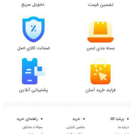
تحویل سریع
تضمین قیمت
برای اطلاع از
قیمت و
خرید انواع ماشین کنترلی
میتوانید به دسته بندی "
ماشین
کنترلی
" سایت پرشیا کالا که بزرگ ترین و متنوع ترین ماشین کنترلی های بازار شامل
ماشین کنترلی بنزینی
،
ماشین کنترلی الکتریکی
،
ماشین کنترلی آفرود
،
ماشین کنترلی
راه سازی
،
ماشین کنترلی بزرگ
و
ماشین کنترلی شارژی
مراجعه کنید و خرید خود را
انجام دهید.
بسته بندی ایمن
ضمانت کالای اصل
همچنین میتوانید جهت
مشاوره خرید ماشین کنترلی
از طریق (دکمه قرمز چت آنلاین
در سمت چپ) با کارشناسان فروش ما در ارتباط باشید.
فرایند خرید آسان
پشتیبانی آنلاین
با اینکه ماشین‌های کنترلی راه‌سازی از نظر اندازه و مواد ساخت بسیار کوچکتر از
پرشیا کالا
خرید
راهنمای خرید
ماشین‌های واقعی هستند، اما طراحی و ویژگی‌های آنها به شکلی است که به کودکان
امکان می‌دهد تا تجربه‌ی واقعیت‌نما از فعالیت‌های راه‌سازی را داشته باشند و از طریق
درباره ما
ماشین کنترلی
سوالات متداول