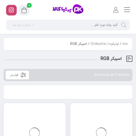
0
تمام دسته ها
خانه
/
اونیکوما | Onikuma
/ اسپیکر RGB
اسپیکر RGB
فیلـتر
Showing all 6 results