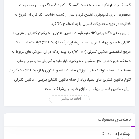
گیمینگ برند
اونیکوما
مانند
هدست گیمینگ
،
کیبرد گیمینگ
و سایر محصولات
مخصوص بازی کامپیوتری افتتاح کرد و پس از کسب رضایت اکثر کاربران شروع به
فعالیت در حوزه محصولات کنترلی یا به اصطلاح RC کرد .
از این رو
فروشگاه پرشیا کالا
منبع
قیمت ماشین کنترلی
،
هلیکوپتر کنترلی
و
هواپیما
کنترلی
یا همان پهباد کنترلی است .
پرشیاپرداز آسیا
(پرشیاکالا) توانسته است یک
مرجع تخصصی ماشین کنترلی
(RC car) راه بیندازد که در آن امورش های مربوط به
دستگاه های کنترلی مثل ماشین و هلیکوپتر قرار دارد و آموزش ها بقدری جذاب
هستند که شما میتوانید حتی
آموزش ساخت ماشین کنترلی
را از پرشیاکالا یاد بگیرید.
تنوع ماشین کنترلی های بسیار زیاد از جمله ماشین کنترلی بنزینی ، ماشین کنترلی
ارزان ، ماشین کنترلی بزرگ از مزایای خرید از پرشیا کالا است.
اطلاعات بیشتر ...
دسته‌های محصولات
اونیکوما | Onikuma