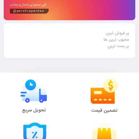
کلی محتوای باحال و جذاب
@pershiapardaz
پر فروش ترین
محبوب ترین ها
پر بحث ترین
تحویل سریع
تضمین قیمت