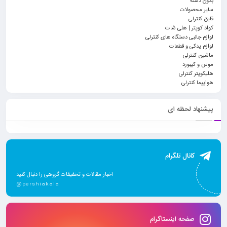
بدون دسته
سایر محصولات
قایق کنترلی
کواد کوپتر | هلی شات
لوازم جانبی دستگاه های کنترلی
لوازم یدکی و قطعات
ماشین کنترلی
موس و کیبورد
هلیکوپتر کنترلی
هواپیما کنترلی
پیشنهاد لحظه ای
کانال تلگرام
اخبار مقالات و تخفیفات گروهی را دنبال کنید
@pershiakala
صفحه اینستاگرام