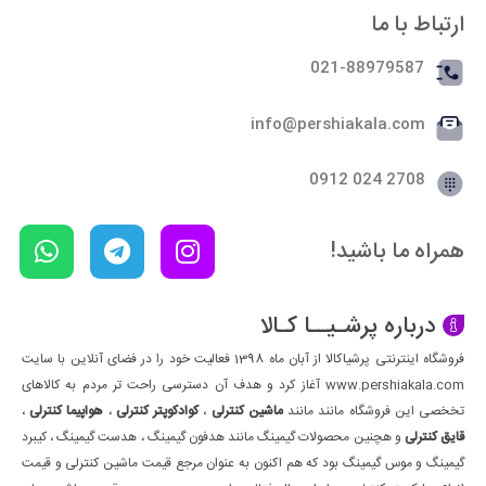
ارتباط با ما
021-88979587
info@pershiakala.com
2708 024 0912
همراه ما باشید!
درباره پرشـیــا کـالا
فروشگاه اینترنتی پرشیاکالا از آبان ماه 1398 فعالیت خود را در فضای آنلاین با سایت
www.pershiakala.com آغاز کرد و هدف آن دسترسی راحت تر مردم به کالاهای
تخخصی این فروشگاه مانند مانند
ماشین کنترلی
،
کوادکوپتر کنترلی
،
هواپیما کنترلی
،
قایق کنترلی
و هچنین محصولات گیمینگ مانند هدفون گیمینگ ، هدست گیمینگ ، کیبرد
گیمینگ و موس گیمینگ بود که هم اکنون به عنوان مرجع قیمت ماشین کنترلی و قیمت