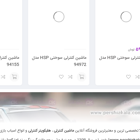
59
تومان
ماشین کنترلی سوختی HSP مدل
ماشین کنترلی سوختی HSP مدل
94155
94972
افزودن
افزودن
به
به
سبد
سبد
ا
تخصصی ترین و معتبرترین فروشگاه آنلاین
ماشین کنترلی
،
هلیکوپتر کنترلی
و انواع اسباب بازی