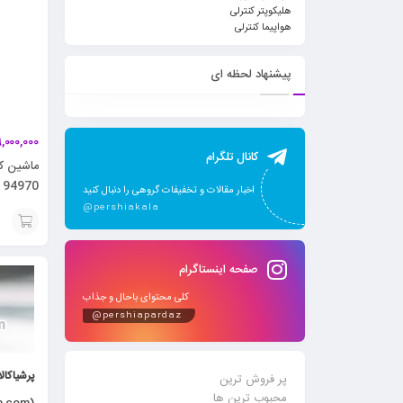
هلیکوپتر کنترلی
هواپیما کنترلی
پیشنهاد لحظه ای
,000,000
کانال تلگرام
94970
اخبار مقالات و تخفیفات گروهی را دنبال کنید
@pershiakala
افزودن
صفحه اینستاگرام
به
کلی محتوای باحال و جذاب
سبد
@pershiapardaz
پرشیاکال
پر فروش ترین
محبوب ترین ها