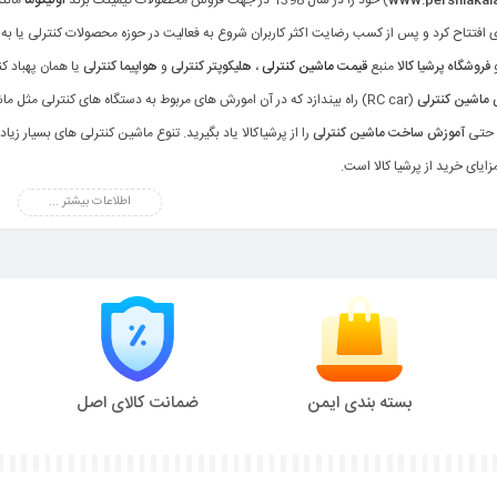
) خود را در سال 1398 در جهت فروش محصولات گیمینگ برند
اونیکوما
مانند
ی افتتاح کرد و پس از کسب رضایت اکثر کاربران شروع به فعالیت در حوزه محصولات کنترلی یا به اصطلاح 
و
فروشگاه پرشیا کالا
منبع
قیمت ماشین کنترلی
،
هلیکوپتر کنترلی
و
هواپیما کنترلی
یا همان پهباد ک
اشین کنترلی
(RC car) راه بیندازد که در آن امورش های مربوط به دستگاه های کنترلی م
 حتی
آموزش ساخت ماشین کنترلی
را از پرشیاکالا یاد بگیرید. تنوع ماشین کنترلی های بسیار زیا
زایای خرید از پرشیا کالا است.
اطلاعات بیشتر ...
ای کنترلی بنزینی
ماشین کنترلی ها
و اسباب‌بازی‌ها، جایی برای شور و هیجان و عاشقان سرعت وجود دارد.
ماشین‌ه
بسته بندی ایمن
ضمانت کالای اصل
، پا به عرصه گذاشته‌اند تا قلب ماجراجویان و عاشقان دنیای اتومبیل را به تسخیر خود درآورند.
اع از
قیمت و
خرید انواع ماشین کنترلی
میتوانید به دسته بندی "
ماشین کنترلی
" سایت پرشیا کالا
نزینی
،
ماشین کنترلی الکتریکی
،
ماشین کنترلی آفرود
،
ماشین کنترلی راه سازی
،
ماشین کنترلی بز