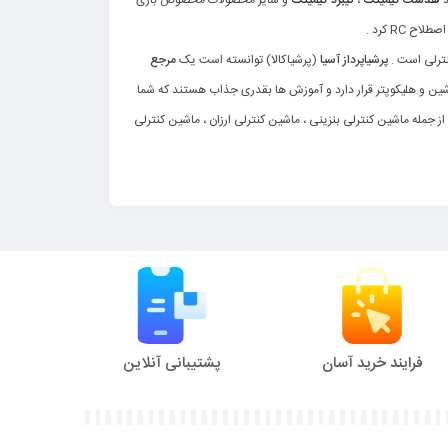
هدست گیمینگ
،
کیبرد گیمینگ
و سایر محصولات مخصوص بازی
RC کرد .
نترلی است .
پرشیاپرداز آسیا
(پرشیاکالا) توانسته است یک
مرجع
ثل ماشین و هلیکوپتر قرار دارد و آموزش ها بقدری جذاب هستند که شما
د از جمله ماشین کنترلی بنزینی ، ماشین کنترلی ارزان ، ماشین کنترلی
ای کنترلی بنزینی
، با ظاهری قدرتمند و صدای غرش‌برانگیز
فرایند خرید آسان
پشتیبانی آنلاین
 که بزرگ ترین و متنوع ترین ماشین کنترلی های بازار شامل
ماشین
رگ
و
ماشین کنترلی شارژی
مراجعه کنید و خرید خود را انجام دهید