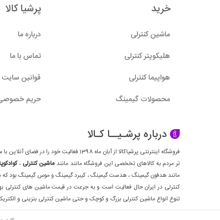
خرید
پرشیا کالا
همچنین 
با ماشین
ماشین کنترلی
درباره ما
این اسبا
هلیکوپتر کنترلی
تماس با ما
واقعی را
تنوع بی‌
هواپیما کنترلی
قوانین سایت
ماشین‌ها
مجذوب خ
محصولات گیمینگ
حریم خصوصی
مهارت و 
رانندگی 
درباره پرشـیــا کـالا
در عین ح
مزایای 
تر مردم به کالاهای تخخصی این فروشگاه مانند مانند
ماشین کنترلی
،
کوادکوپت
هیجان و 
مانند هدفون گیمینگ ، هدست گیمینگ ، کیبرد گیمینگ و موس گیمینگ بود که هم
تقویت م
کنترلی در ایران حال فعالیت است و به جرعت در قیمت ماشین های کنترلی بهتر
افزایش ت
تنوع انواع ماشین کنترلی بزرگ و کوچک و حتی ماشین کنترلی بنزینی و الکتریکی
خلاقیت و
فعالیت د
کلیه ح