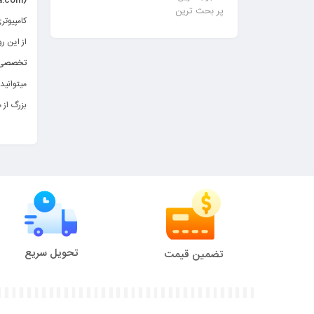
(www.pershiakala.com
پر بحث ترین
کامپیوتر
از این ر
تخصصی م
میتوانید
بزرگ از م
ماشین‌ه
در دنیای
تحویل سریع
تضمین قیمت
موتورشان
برای اطل
کنترلی ب