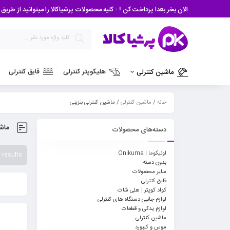
الان بخر بعدا پرداخت کن ! - کلیه محصولات پرشیاکالا را میتوانید از طریق درگاه اسنپ پی و دیجی
هلیکوپتر کنترلی
قایق کنترلی
ماشین کنترلی
خانه
/
ماشین کنترلی
/ ماشین کنترلی بنزینی
ماشی
دسته‌های محصولات
اونیکوما | Onikuma
 results
بدون دسته
سایر محصولات
قایق کنترلی
کواد کوپتر | هلی شات
لوازم جانبی دستگاه های کنترلی
لوازم یدکی و قطعات
ماشین کنترلی
موس و کیبورد