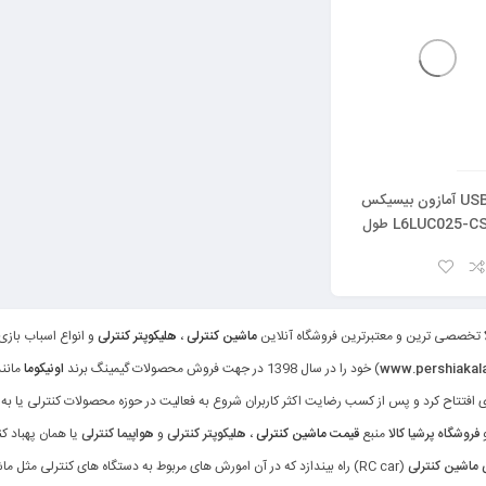
کابل USB-C آمازون بیسیکس
مدل L6LUC025-CS-R طول
ا
تخصصی ترین و معتبرترین فروشگاه آنلاین
ماشین کنترلی
،
هلیکوپتر کنترلی
و انواع اسباب بازی
) خود را در سال 1398 در جهت فروش محصولات گیمینگ برند
اونیکوما
مانند
ی افتتاح کرد و پس از کسب رضایت اکثر کاربران شروع به فعالیت در حوزه محصولات کنترلی یا به اصطلاح 
و
فروشگاه پرشیا کالا
منبع
قیمت ماشین کنترلی
،
هلیکوپتر کنترلی
و
هواپیما کنترلی
یا همان پهباد ک
اشین کنترلی
(RC car) راه بیندازد که در آن امورش های مربوط به دستگاه های کنترلی م