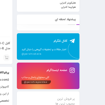
هلیکوپتر کنترلی
هواپیما کنترلی
پیشنهاد لحظه ای
کانال تلگرام
اخبار مقالات و تخفیفات گروهی را دنبال کنید
1.8 متر
@pershiakala
افزودن
صفحه اینستاگرام
به
پرشیاکال
کلی محتوای باحال و جذاب
سبد
(www.pershiakala.com
@pershiapardaz
کامپیوتر
از این ر
پر فروش ترین
تخصصی م
محبوب ترین ها