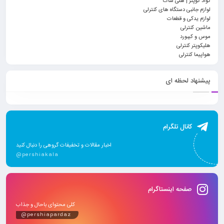
کواد کوپتر | هلی شات
لوازم جانبی دستگاه های کنترلی
لوازم یدکی و قطعات
ماشین کنترلی
موس و کیبورد
هلیکوپتر کنترلی
هواپیما کنترلی
پیشنهاد لحظه ای
کانال تلگرام
اخبار مقالات و تخفیفات گروهی را دنبال کنید
@pershiakala
صفحه اینستاگرام
کلی محتوای باحال و جذاب
@pershiapardaz