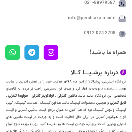
021-88979587
info@pershiakala.com
2708 024 0912
همراه ما باشید!
درباره پرشـیــا کـالا
فروشگاه اینترنتی پرشیاکالا از آبان ماه 1398 فعالیت خود را در فضای آنلاین با سایت
www.pershiakala.com آغاز کرد و هدف آن دسترسی راحت تر مردم به کالاهای
تخخصی این فروشگاه مانند مانند
ماشین کنترلی
،
کوادکوپتر کنترلی
،
هواپیما کنترلی
،
قایق کنترلی
و هچنین محصولات گیمینگ مانند هدفون گیمینگ ، هدست گیمینگ ، کیبرد
گیمینگ و موس گیمینگ بود که هم اکنون به عنوان مرجع قیمت ماشین کنترلی و قیمت
انواع هلیکوپتر کنترلی در ایران حال فعالیت است و به جرعت در قیمت ماشین های
کنترلی بهترین است میتوانید خودتان قیمت ها رو مقایسه کنید. روز به روز به تنوع انواع
ماشین کنترلی بزرگ و کوچک و حتی ماشین کنترلی بنزینی و الکتریکی و دیگر کالا های