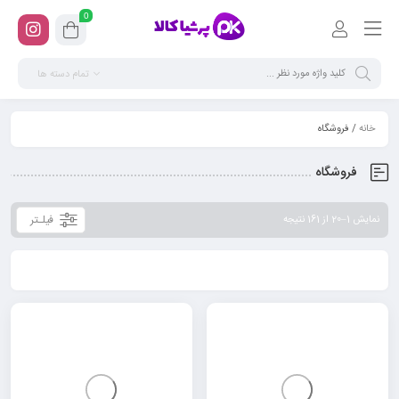
0
تمام دسته ها
خانه
/ فروشگاه
فروشگاه
فیلـتر
نمایش 1–20 از 161 نتیجه