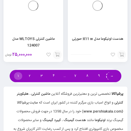
هدست اونیکوما مدل X11 w-صورتی
ماشین کنترلی WLTOYS مدل
124007
25,000,000
تومان
افزودن
افزودن
به
به
1
2
3
4
…
7
8
9
→
سبد
سبد
پرشیاکالا
تخصصی ترین و معتبرترین فروشگاه آنلاین
ماشین کنترلی
،
هلیکوپتر
کنترلی
و انواع اسباب بازی سرگرم کننده در کشور ایران است که
سایت پرشیاکالا
(www.pershiakala.com
) خود را در سال 1398 در جهت فروش محصولات
گیمینگ برند
اونیکوما
مانند
هدست گیمینگ
،
کیبرد گیمینگ
و سایر محصولات
مخصوص بازی کامپیوتری افتتاح کرد و پس از کسب رضایت اکثر کاربران شروع به