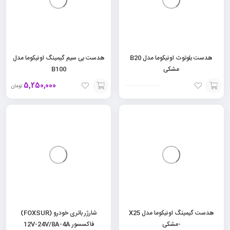
هدست بلوتوث اونیکوما مدل B20
هدست بی سیم گیمینگ اونیکوما مدل
مشکی
B100
5,250,000
تومان
افزودن
افزودن
به
به
سبد
سبد
هدست گیمینگ اونیکوما مدل X25
شارژر باتری خودرو (FOXSUR)
-مشکی
فاکسسور 12V-24V/8A-4A