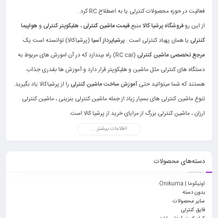
فعالیت در حوزه محصولات کنترلی یا به اصطلاح RC کرد .
از این رو
فروشگاه پرشیا کالا
منبع
قیمت ماشین کنترلی
،
هلیکوپتر کنترلی
و
هواپیما
کنترلی
یا همان پهباد کنترلی است .
پرشیاپرداز آسیا
(پرشیاکالا) توانسته است یک
مرجع تخصصی ماشین کنترلی
(RC car) راه بیندازد که در آن امورش های مربوط به
دستگاه های کنترلی مثل ماشین و هلیکوپتر قرار دارد و آموزش ها بقدری جذاب
هستند که شما میتوانید حتی
آموزش ساخت ماشین کنترلی
را از پرشیاکالا یاد بگیرید.
تنوع ماشین کنترلی های بسیار زیاد از جمله ماشین کنترلی بنزینی ، ماشین کنترلی
ارزان ، ماشین کنترلی بزرگ از مزایای خرید از پرشیا کالا است.
اطلاعات بیشتر ...
دسته‌های محصولات
اونیکوما | Onikuma
بدون دسته
سایر محصولات
قایق کنترلی